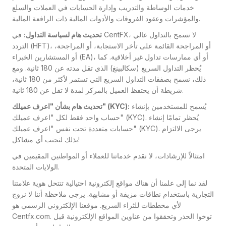
خدمات الوساطة والتدريب وإدارة الحسابات في العملات والسلع
والمؤشرات وعقود الفروقات والأدوات المالية ذات الرافعة المالية.
تحديث هام لسياسة التداول:
في CentFX، لا نسمح بالتداول عالي
التردد (HFT)، أو المراجحة القائمة على تأخر الاستجابة، أو المراجحة،
أو المستشارين الخبراء (EA)، أو أي ممارسات تداول غير أخلاقية. كما
يُحظر التداول السريع (سكالبينغ) الذي تقل مدته عن 180 ثانية. ومع
ذلك، نسمح بصفقات التداول السريع التي تستمر لأكثر من 180 ثانية،
شريطة أن يحتفظ العميل بالمركز لمدة لا تقل عن 180 ثانية.
يُسمح للمستخدمين بإنشاء
تحديث هام بشأن "اعرف عميلك" (KYC):
حساب واحد فقط لكل "اعرف عميلك" (KYC). يُحظر تمامًا إنشاء
حسابات متعددة تحت نفس "اعرف عميلك" (KYC). يرجى الالتزام
بذلك لتجنب أي مشاكل!
امتثالاً للإرشادات، لا نقدم خدماتنا للعملاء أو المواطنين المقيمين في
الولايات المتحدة.
لقد نما إلى علمنا أن هناك مواقع إلكترونية احتيالية تنتحل هوية علامتنا
التجارية باستخدام نطاقات مزيفة أو مشابهة. يرجى ملاحظة أننا لا نروج
لأي مخططات للثراء السريع. موقعنا الإلكتروني الرسمي هو
Centfx.com. توخوا الحذر وتحققوا من عناوين المواقع الإلكترونية قبل