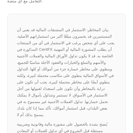
التعامل مع أي منصة.
بيان المخاطر: الاستثمار في المشتقات المالية قد يعني أن
المستثمرين قد يخسرون مبلغًا أكبر من استثماراتهم الأصلية.
يجب على أي شخص يرغب في الاستثمار في أي من المنتجات
المذكورة في CentFX أن يطلب المشورة المالية أو المهنية
الخاصة به. قد لا يكون تداول الأوراق المالية والعملات الأجنبية
والأسهم والسلع والخيارات والعقود الآجلة مناسبًا للجميع،
وينطوي على مخاطر خسارة جزء من أموالك أو كلها. التداول
في الأسواق المالية ينطوي على مكاسب محتملة كبيرة، ولكنه
ينطوي أيضًا على مخاطر محتملة كبيرة. يجب أن تكون على
دراية بالمخاطر وأن تكون على استعداد لقبولها من أجل
الاستثمار في الأسواق. لا تستثمر وتتداول بأموال لا يمكنك
تحمل خسارتها. تداول العملات الأجنبية غير مسموح به في
بعض البلدان، قبل استثمار أموالك، تأكد مما إذا كان بلدك
يسمح بذلك أم لا.
يُنصح بشدة بالحصول على مشورة مالية وقانونية وضريبية
مستقلة قبل الشروع في أي تداول للعملات أو المعادن