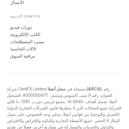
الأعمال
أكاديمية CENTFX
دورات فيديو
الكتب الإلكترونية
مسرد المصطلحات
الآلات الحاسبة
مراقبة السوق
. رقم
سجل أنغيلا (ARCA)
شركة CentFX Limited مسجلة في
التسجيل: A000000971. العنوان: رقم 9 مبنى كاسيوس ويبستر،
مجمع غريس، ص.ب. 1330، ذا فالي، AI-2640، أنغيلا. تشمل أهداف
الشركة جميع المجالات التي لا يحظرها قانون الشركات التجارية الدولية
(التعديل والتوحيد) من قوانين أنغيلا، وعلى وجه الخصوص، على سبيل
المثال لا الحصر، جميع الأنشطة التجارية والمالية والإقراض والاقتراض
والتداول والخدمات والمشاركة في مشاريع أخرى، فضلاً عن تقديم