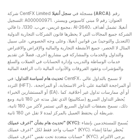
. رقم
سجل أنغيلا (ARCA)
شركة CentFX Limited مسجلة في
التسجيل: A000000971. العنوان: رقم 9 مبنى كاسيوس ويبستر،
مجمع غريس، ص.ب. 1330، ذا فالي، AI-2640، أنغيلا. تشمل أهداف
الشركة جميع المجالات التي لا يحظرها قانون الشركات التجارية الدولية
(التعديل والتوحيد) من قوانين أنغيلا، وعلى وجه الخصوص، على سبيل
المثال لا الحصر، جميع الأنشطة التجارية والمالية والإقراض والاقتراض
والتداول والخدمات والمشاركة في مشاريع أخرى، فضلاً عن تقديم
خدمات الوساطة والتدريب وإدارة الحسابات في العملات والسلع
والمؤشرات وعقود الفروقات والأدوات المالية ذات الرافعة المالية.
تحديث هام لسياسة التداول:
في CentFX، لا نسمح بالتداول عالي
التردد (HFT)، أو المراجحة القائمة على تأخر الاستجابة، أو المراجحة،
أو المستشارين الخبراء (EA)، أو أي ممارسات تداول غير أخلاقية. كما
يُحظر التداول السريع (سكالبينغ) الذي تقل مدته عن 180 ثانية. ومع
ذلك، نسمح بصفقات التداول السريع التي تستمر لأكثر من 180 ثانية،
شريطة أن يحتفظ العميل بالمركز لمدة لا تقل عن 180 ثانية.
يُسمح للمستخدمين بإنشاء
تحديث هام بشأن "اعرف عميلك" (KYC):
حساب واحد فقط لكل "اعرف عميلك" (KYC). يُحظر تمامًا إنشاء
حسابات متعددة تحت نفس "اعرف عميلك" (KYC). يرجى الالتزام