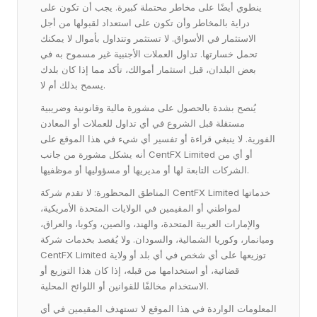
ينطوي أيضًا على مخاطر محتملة كبيرة. يجب أن تكون على
دراية بالمخاطر وأن تكون على استعداد لقبولها من أجل
الاستثمار في الأسواق. لا تستثمر وتتداول بأموال لا يمكنك
تحمل خسارتها. تداول العملات الأجنبية غير مسموح به في
بعض البلدان، قبل استثمار أموالك، تأكد مما إذا كان بلدك
يسمح بذلك أم لا.
يُنصح بشدة بالحصول على مشورة مالية وقانونية وضريبية
مستقلة قبل الشروع في أي تداول للعملات أو المعادن
الفورية. لا ينبغي قراءة أو تفسير أي شيء في هذا الموقع على
أنه يشكل مشورة من جانب CentFX Limited أو أي من
الشركات التابعة لها أو مديريها أو مسؤوليها أو موظفيها.
المناطق المحظورة: لا تقدم شركة CentFX Limited خدماتها
لمواطني أو المقيمين في الولايات المتحدة الأمريكية،
والإمارات العربية المتحدة، والهند، والصين، وكوبا، والعراق،
وميانمار، وكوريا الشمالية، والسودان. ولا يُقصد بخدمات شركة
CentFX Limited توزيعها على أي شخص في أي بلد أو ولاية
قضائية، أو استخدامها من قبله، إذا كان هذا التوزيع أو
الاستخدام مخالفًا للقوانين أو اللوائح المحلية.
المعلومات الواردة في هذا الموقع لا تستهدف المقيمين في أي