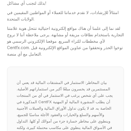
بذلك لتجنب أي مشاكل!
امتثالاً للإرشادات، لا نقدم خدماتنا للعملاء أو المواطنين المقيمين في
الولايات المتحدة.
لقد نما إلى علمنا أن هناك مواقع إلكترونية احتيالية تنتحل هوية علامتنا
التجارية باستخدام نطاقات مزيفة أو مشابهة. يرجى ملاحظة أننا لا نروج
لأي مخططات للثراء السريع. موقعنا الإلكتروني الرسمي هو
Centfx.com. توخوا الحذر وتحققوا من عناوين المواقع الإلكترونية قبل
التعامل مع أي منصة.
بيان المخاطر: الاستثمار في المشتقات المالية قد يعني أن
المستثمرين قد يخسرون مبلغًا أكبر من استثماراتهم الأصلية.
يجب على أي شخص يرغب في الاستثمار في أي من المنتجات
المذكورة في CentFX أن يطلب المشورة المالية أو المهنية
الخاصة به. قد لا يكون تداول الأوراق المالية والعملات الأجنبية
والأسهم والسلع والخيارات والعقود الآجلة مناسبًا للجميع،
وينطوي على مخاطر خسارة جزء من أموالك أو كلها. التداول
في الأسواق المالية ينطوي على مكاسب محتملة كبيرة، ولكنه