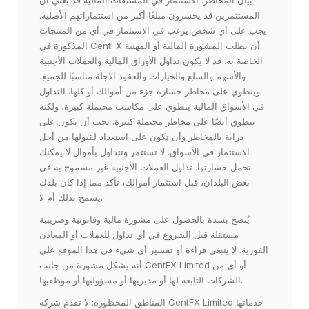
بيان المخاطر: الاستثمار في المشتقات المالية قد يعني أن
المستثمرين قد يخسرون مبلغًا أكبر من استثماراتهم الأصلية.
يجب على أي شخص يرغب في الاستثمار في أي من المنتجات
المذكورة في CentFX أن يطلب المشورة المالية أو المهنية
الخاصة به. قد لا يكون تداول الأوراق المالية والعملات الأجنبية
والأسهم والسلع والخيارات والعقود الآجلة مناسبًا للجميع،
وينطوي على مخاطر خسارة جزء من أموالك أو كلها. التداول
في الأسواق المالية ينطوي على مكاسب محتملة كبيرة، ولكنه
ينطوي أيضًا على مخاطر محتملة كبيرة. يجب أن تكون على
دراية بالمخاطر وأن تكون على استعداد لقبولها من أجل
الاستثمار في الأسواق. لا تستثمر وتتداول بأموال لا يمكنك
تحمل خسارتها. تداول العملات الأجنبية غير مسموح به في
بعض البلدان، قبل استثمار أموالك، تأكد مما إذا كان بلدك
يسمح بذلك أم لا.
يُنصح بشدة بالحصول على مشورة مالية وقانونية وضريبية
مستقلة قبل الشروع في أي تداول للعملات أو المعادن
الفورية. لا ينبغي قراءة أو تفسير أي شيء في هذا الموقع على
أنه يشكل مشورة من جانب CentFX Limited أو أي من
الشركات التابعة لها أو مديريها أو مسؤوليها أو موظفيها.
المناطق المحظورة: لا تقدم شركة CentFX Limited خدماتها