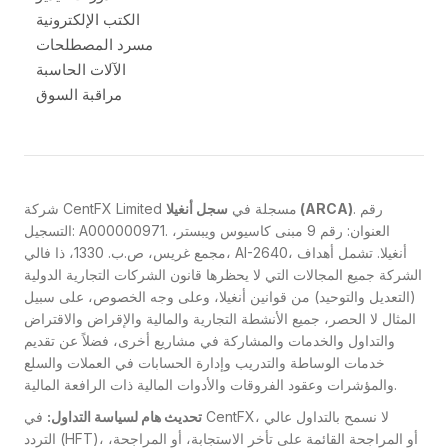
الكتب الإلكترونية
مسرد المصطلحات
الآلات الحاسبة
مراقبة السوق
. رقم
سجل أنغيلا (ARCA)
شركة CentFX Limited مسجلة في
التسجيل: A000000971. العنوان: رقم 9 مبنى كاسيوس ويبستر،
مجمع غريس، ص.ب. 1330، ذا فالي، AI-2640، أنغيلا. تشمل أهداف
الشركة جميع المجالات التي لا يحظرها قانون الشركات التجارية الدولية
(التعديل والتوحيد) من قوانين أنغيلا، وعلى وجه الخصوص، على سبيل
المثال لا الحصر، جميع الأنشطة التجارية والمالية والإقراض والاقتراض
والتداول والخدمات والمشاركة في مشاريع أخرى، فضلاً عن تقديم
خدمات الوساطة والتدريب وإدارة الحسابات في العملات والسلع
والمؤشرات وعقود الفروقات والأدوات المالية ذات الرافعة المالية.
تحديث هام لسياسة التداول:
في CentFX، لا نسمح بالتداول عالي
التردد (HFT)، أو المراجحة القائمة على تأخر الاستجابة، أو المراجحة،