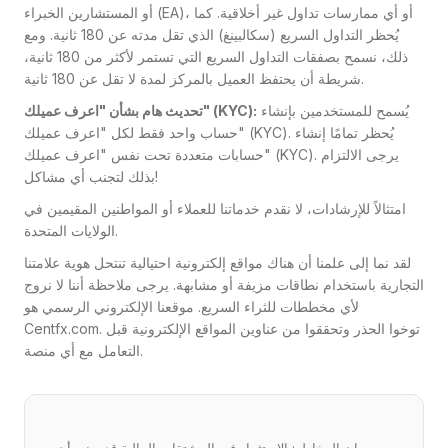
أو المستشارين الخبراء (EA)، أو أي ممارسات تداول غير أخلاقية. كما
يُحظر التداول السريع (سكالبينغ) الذي تقل مدته عن 180 ثانية. ومع
ذلك، نسمح بصفقات التداول السريع التي تستمر لأكثر من 180 ثانية،
شريطة أن يحتفظ العميل بالمركز لمدة لا تقل عن 180 ثانية.
يُسمح للمستخدمين بإنشاء
تحديث هام بشأن "اعرف عميلك" (KYC):
حساب واحد فقط لكل "اعرف عميلك" (KYC). يُحظر تمامًا إنشاء
حسابات متعددة تحت نفس "اعرف عميلك" (KYC). يرجى الالتزام
بذلك لتجنب أي مشاكل!
امتثالاً للإرشادات، لا نقدم خدماتنا للعملاء أو المواطنين المقيمين في
الولايات المتحدة.
لقد نما إلى علمنا أن هناك مواقع إلكترونية احتيالية تنتحل هوية علامتنا
التجارية باستخدام نطاقات مزيفة أو مشابهة. يرجى ملاحظة أننا لا نروج
لأي مخططات للثراء السريع. موقعنا الإلكتروني الرسمي هو
Centfx.com. توخوا الحذر وتحققوا من عناوين المواقع الإلكترونية قبل
التعامل مع أي منصة.